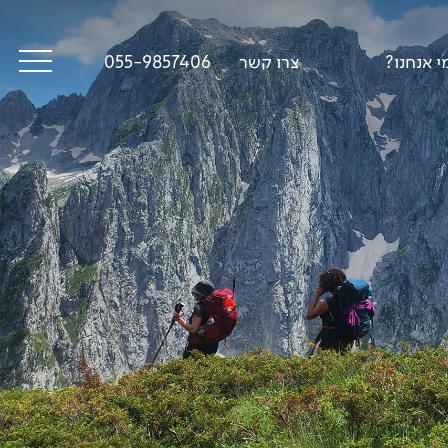
י אנחנו?
צרו קשר
055-9857406
סיפורי דרך
פודקאסט טראק טוק
תקנון