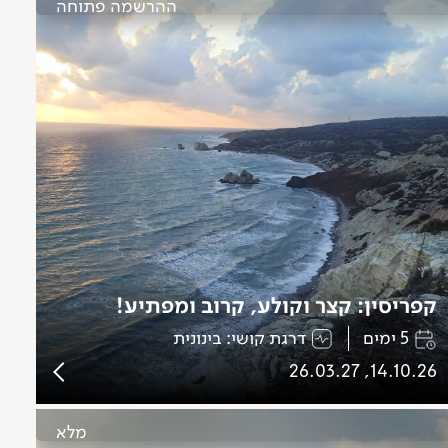
ההרשמה פתוחה
קפריסין: קצר וקולע, קרוב ומפתיע!
5 ימים
דרגת קושי: בינונית
14.10.26, 26.03.27
מלא