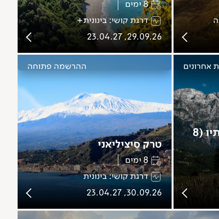
8 ימים
ה
דרגת קושי: בינונית+
29.09.26, 23.04.27
 אחרונים
ההרשמה פתוחה
טרק פסגות הבלקן בסתיו (8
טרק סיציליאני
8 ימים
דרגת קושי: בינונית
30.09.26, 23.04.27