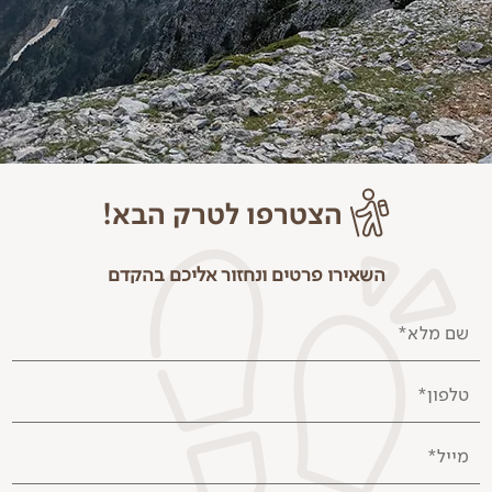
שתייה קלה בארוחות
באשראי עד 3 תשלומים או בהעברה בנקאית).
הוצאות אישיות
טיפ למדריך הישראלי
הערות נוספות
עשויים להיות שינויים במסלול בהתאם לשינויי מזג האוויר
ושיקולי המדריך בשטח. אנא הבנתכם.
על המטייל חלה אחריות מלאה לשמור על ביטחונו האישי,
ושל חבריו לקבוצה.
הצטרפו לטרק הבא!
ההשתתפות בטיול היא מתחילתו ועד סופו. אין אפשרות
השתתפות בפרק זמן חלקי מתוך הטיול.
השאירו פרטים ונחזור אליכם בהקדם
גיל המטיילים המינימלי הינו 18.
מדיניות ביטולים
שם מלא*
החל מ-24 שעות לאחר תשלום המקדמה אין החזר עמלת
טלפון*
אשראי של המקדמה (2%).
מ-70 יום לפני תאריך היציאה אין החזר של המקדמה.
מייל*
מ-50 יום לפני תאריך היציאה יחויב סכום של 60% מעלות
הטרק.