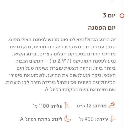
יום 3
יום הפסגה
זה הרגע הגדול! נצא לטיפוס מרגש לפסגת האולימפוס.
הדרך עוברת דרך מצוקי זונריה הדרמטיים, נתקדם עם
מדריכי ההרים בטכניקת חבלים קצרים. ברגע השיא,
נגיע לפסגת המיטיקס (2,917 מ’) – המקום הגבוה
ביותר ביוון, ונחווה תצפית עוצרת נשימה מעל הים
האגאי. ניקח רגע לנשום את ההישג, לשמוע את סיפורי
המיתולוגיה היוונית ואז נתחיל בירידה חזרה לקו היערות,
שם נסיים את היום בבקתת רפיוג' A.
מרחק:
12 ק״מ
עליה:
1100 מ'
ירידה:
900 מ'
לינה:
בקתת רפיוג' A