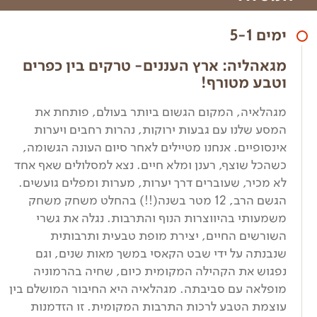
ימים 5-1
מגאהליה: ארץ העננים- טרקים בין כפרים
וטבע מטורף!
מגהלאיה, המקום הגשום ביותר בעולם, פותחת את
המסע שלנו עם גבעות ירוקות, נהרות רחבים ויערות
אינסופיים. אנחנו מטיילים לאחר סיום העונה הגשומה,
כשהכל שוצף, רענן ומלא חיים. נצא למסלולים שאף אחד
לא מכיר, שעוברים דרך יערות, מערות ומפלים גועשים.
הגשם הרב, 12 מטר בשנה(!!) בהחלט משחק משחק
משמעותי בהיווצרות הנוף והתרבות. נגלה את גשרי
השורשים החיים, יצירת מופת טבעית ותרבותית
שנבנתה על ידי שבט הקאסי במשך מאות שנים, וגם
נפגוש את הקהילה המקומית כיום, שחיה בהרמוניה
מופלאה עם סביבתה. מגהלאיה היא החיבור המושלם בין
עוצמת הטבע לרכות התרבות המקומית. זו הזדמנות