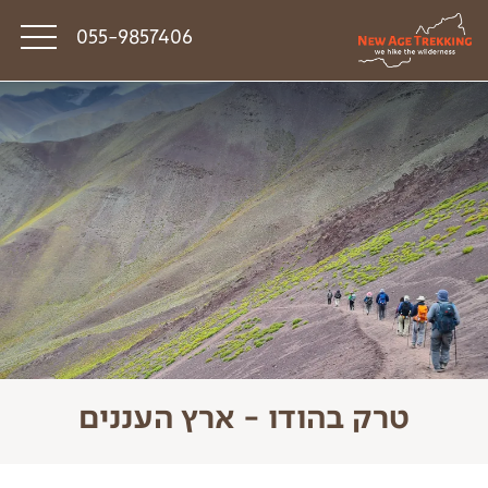
055-9857406
סיפורי דרך
פודקאסט טראק טוק
תקנון
טרק בהודו - ארץ העננים