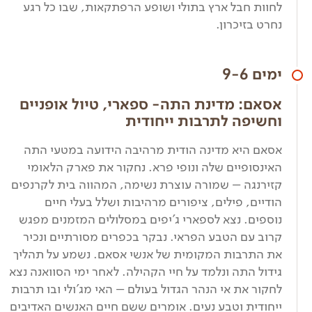
לחוות חבל ארץ בתולי ושופע הרפתקאות, שבו כל רגע
נחרט בזיכרון.
ימים 9-6
אסאם: מדינת התה- ספארי, טיול אופניים
וחשיפה לתרבות ייחודית
אסאם היא מדינה הודית מרהיבה הידועה במטעי התה
האינסופיים שלה ונופי פרא. נחקור את פארק הלאומי
קזירנגה – שמורה עוצרת נשימה, המהווה בית לקרנפים
הודיים, פילים, ציפורים מרהיבות ושלל בעלי חיים
נוספים. נצא לספארי ג'יפים במסלולים המזמנים מפגש
קרוב עם הטבע הפראי. נבקר בכפרים מסורתיים ונכיר
את התרבות המקומית של אנשי אסאם. נשמע על תהליך
גידול התה ונלמד על חיי הקהילה. לאחר ימי הסוואנה נצא
לחקור את אי הנהר הגדול בעולם – האי מג'ולי ובו תרבות
ייחודית וטבע נעים. אומרים ששם חיים האנשים האדיבים