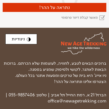
נתראה על ההר!
מאשר קבלת דיוור פרסומי
ניגודיות
ברוכים הבאים לטבע, לחוויה, לעוצמות שלא הכרתם. ברוכות
הבאות לאתגר, לקושי ולסיפוק שמגיע בפסגה.
ניו אייג' היא בית של טרקים ומסעות אתגר בכל העולם.
הצטרפו אלינו ונתראה על ההר!
הברזל 21 א, רמת החייל תל אביב | טלפון: 055-9857406 |
office@newagetrekking.com