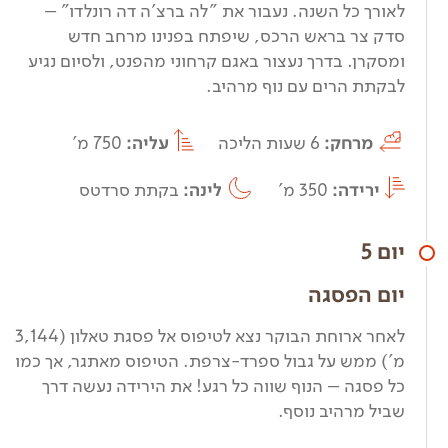
לאורך כל השנה. נעבור את "לה ברצ'ה דה רונלדו" –
סדק צר בראש הרכס, שיפתח בפנינו מרחב חדש
ומסקרן. בדרך נעצור באגם קרחוני מהפנט, ולסיום נגיע
לבקתת הרים עם נוף מרהיב.
מרחק:
6 שעות הליכה
עליה:
750 מ'
ירידה:
350 מ'
לינה:
בקתת סרדטס
יום 5
יום הפסגה
לאחר ארוחת הבוקר נצא לטיפוס אל פסגת טאלון (3,144
מ') ממש על גבול ספרד-צרפת. הטיפוס מאתגר, אך כמו
כל פסגה – הנוף שווה כל רגע! את הירידה נעשה דרך
שביל מרהיב נוסף.