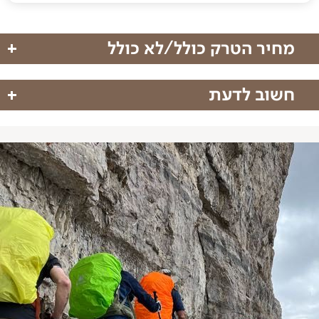
מחיר הטרק כולל/לא כולל
חשוב לדעת
מחיר הטרק כולל
טיסות:
טיסות ישירות לברצלונה, כלול במחיר.
טיסות ישירות לברצלונה
אופי הטרק:
טרק נודד בין בקתות – 4 ימי הליכה עם ציוד
לינה (4 לילות בבקתות, 3 לילות במלונות)
על הגב, הכולל רק את מה שנחוץ להליכה בין הבקתות,
הדרכה מקצועית של שני מדריכי הרים
ללא ציוד לינה.
ארוחות מהערב הראשון ועד לצהריים ביום האחרון
הדרכה:
צוות מקצועי ומנוסה – הטרק מלווה על ידי שני
מיניבוס פרטי להעברות והסעות
מדריכי הרים מוסמכים ומנוסים, לצד נהג להסעות.
הדרכה וציוד קניונינג מקצועי
תנאי הלינה:
נוחה ומגוונת – בכפרים הלינה במלונות (2
דמי כניסה לשמורות טבע
בחדר), ובמהלך הטרק לינה משותפת בבקתות הרים.
טיפים לצוות המקומי
הקבוצה:
קבוצה קטנה ואיכותית – הטרק יוצא לדרך עם
תיאומים מול הגורמים השונים
מינימום 12 מטיילים ולא יעלה על 16 משתתפים.
ליווי מלא מרגע ההרשמה ועד סוף הטיול