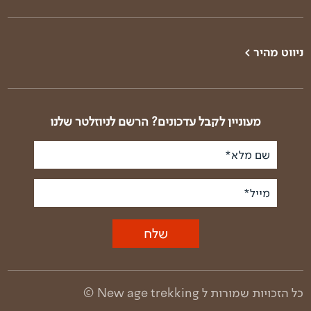
ניווט מהיר >
טרקים בעולם
טרק פסגות הבלקן
טרקים בארץ
טרק באלבניה וקוסובו
טרק קלנדר
טרק באלבניה - רכס
מעוניין לקבל עדכונים? הרשם לניוזלטר שלנו
זגוריה
מי אנחנו
טרק ביוון - רכס המנלון
שם מלא*
פודקאסט טראק טוק
טרק ביוון - העפלה
סיפורי דרך
לאולימפוס
מייל*
תנאים כלליים ודמי
טרק בבולגריה
ביטול
טרק בסלובקיה ופולין
שלח
מדיניות פרטיות ותנאי
שימוש באתר
טרק בפירנאים
טרק ברומניה
כל הזכויות שמורות ל New age trekking ©