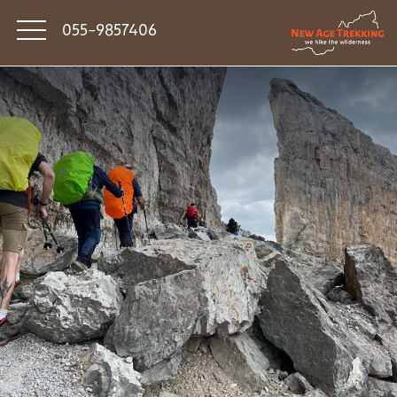
055-9857406
סיפורי דרך
פודקאסט טראק טוק
תקנון