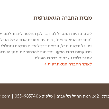
מבית החברה הגיאוגרפית
לא טוב היות המטייל לבדו… ולכן החלטנו לחבור למטייל
'החברה הגיאוגרפית', בית עם מסורת ארוכה של הובלת 
פני כל יבשות תבל, פריצת דרך ליעדים חדשים ומסלולי ט
פרויקטים רחבי היקף. יחד נוכל להרחיב את מגון היעד
אתגר בלתי נשכחים ברחבי העולם.
לאתר החברה הגיאוגרפית >
 אביב | טלפון: 055-9857406 | office@newagetrekking.com