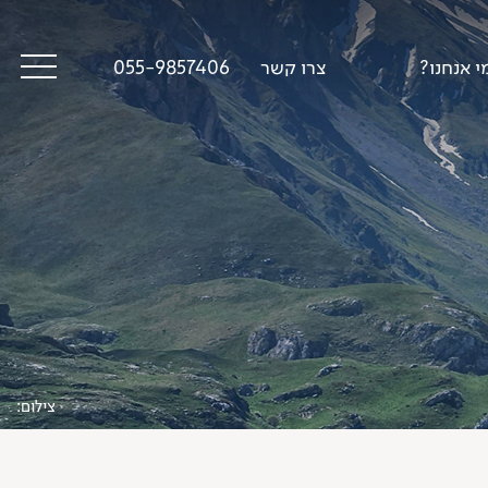
י אנחנו?
צרו קשר
055-9857406
סיפורי דרך
פודקאסט טראק טוק
תקנון
צילום: