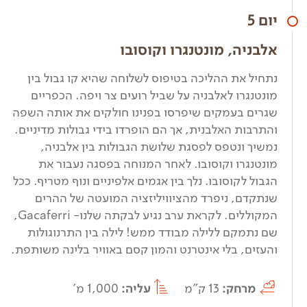
יום 5
אלבניה, מונטנגרו וקוסובו
נתחיל את ההליכה בטיפוס לשלוחה שהיא קו גבול בין
מונטנגרו לאלבניה על שביל רועים צר ויפה. הכפריים
שגרים בעמקים שיפרסו בפנינו חולקים את אותה השפה
והתרבות האלבנית, אך הם הופרדו בידי גבולות מדיניים.
נמשיך ונטפס לפסגת שלושת הגבולות בין אלבניה,
מונטנגרו וקוסובו. לאחר המנוחה בפסגה נעבור את
הגבול לקוסובו. נלך בין אגמים אלפיניים ונוף מטריף. ככל
שנתקדם, ניפרד מהציוויליזציה המועטה של ההרים
המקוללים. לקראת ערב נגיע לבקתה שלנו- Gacaferri,
שם נתמקם ללילה מבודד ממש! לילה בין התרנוגולות
והעזים, בלי אינטרנט והמון קסם באוויר בלינה משותפת.
מרחק:
13 ק"מ
עליה:
1,000 מ'