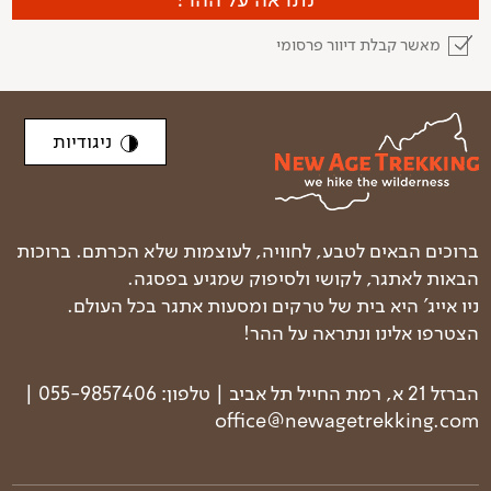
(צד ג', אחריות מקצועית, נופש פעיל).
אין כיסוי ביטוחי לרכוש פרטי, רכבים ותאונות דרכים, מצב
מאשר קבלת דיוור פרסומי
רפואי קודם לטיול. הביטוח חל על המדריך (ולא על
המטייל) בגין תביעות נגדו. זאת בתנאי שהמטייל מילא את
טופס הרישום, הגיע ביום הטיול עם הציוד הנדרש ובמצב
רפואי תקין והתנהל בצורה סבירה במהלך הטיול.
ניגודיות
מדיניות ביטולים
החל מ-24 שעות לאחר תשלום המקדמה אין החזר עמלת
ברוכים הבאים לטבע, לחוויה, לעוצמות שלא הכרתם. ברוכות
אשראי של המקדמה (2%).
הבאות לאתגר, לקושי ולסיפוק שמגיע בפסגה.
מ-70 יום לפני תאריך היציאה אין החזר של המקדמה.
ניו אייג' היא בית של טרקים ומסעות אתגר בכל העולם.
מ-50 יום לפני תאריך היציאה יחויב סכום של 60% מעלות
הצטרפו אלינו ונתראה על ההר!
הטרק.
מ-35 ימים לפני תאריך היציאה יחויב סכום של 80%
הברזל 21 א, רמת החייל תל אביב | טלפון: 055-9857406 |
מעלות הטרק.
office@newagetrekking.com
אין החזר כספי החל מ-25 ימים לפני תאריך היציאה.
במקרה של מצב חירום בישראל או במדינת היעד,
המונעים את היציאה לטרק (בשלמותו או בחלקו), ייתכן