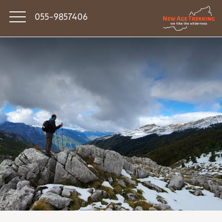
055-9857406
סיפורי דרך
פודקאסט טראק טוק
תקנון