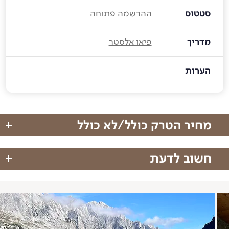
סטטוס
ההרשמה פתוחה
מדריך
פיאו אלסטר
הערות
מחיר הטרק כולל/לא כולל
חשוב לדעת
מחיר הטרק כולל
טיסות:
טיסות ישירות לטיראנה עם אל על סאן דור.
טיסות ישירות של אל על סאן דור
אופי הטרק:
טרק נודד בין כפרים עם ציוד על הגב, משקל
לינה בבתי הארחה משפחתיים
מוערך על הגב – 8-9 קילו כולל מים (לא סוחבים ציוד
ארוחות מהערב הראשון עד לבוקר ביום האחרון