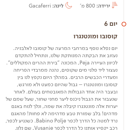
ירידה:
800 מ'
לינה:
Gacaferri
יום 6
קוסובו ומונטנגרו
יום נפלא נוסף במרחבי המרעה של קוסובו לאלבניה.
נעזוב את הבקתה המנותקת שלנו, ונתחיל להתקדם
לכיוון העיירה Peja, המכונה "בירת ההרים המקוללים".
נעצור ליד פלגי מים שקופים, נהנה ממרבדי הפריחה
ומעדרי הכבשים הרבים. במהלך היום נקפץ לנו בין
קוסובו ומונטנגרו – גבול שהיום כמעט ולא מורגש,
ובעבר היה אחד הגבולות המאובטחים בעולם. לאחר
שנעבור את הגבול ניכנס ליער מחני שחור, שעל שמם של
יערות אלה מונטנגרו קיבלה את שמה, ונלך לנוח באגם
מדהים! בלב שמורת טבע מדהימה לא פחות! מהאגם
נרד למטה כל הדרך לכפר Babino Polje. כשנגיע לכפר,
רכב יקפיץ אותנו כל הדרך לכפר Vusanje, שם נלון.