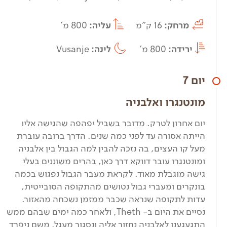
מרחק:
16 ק"מ
עליה:
800 מ'
ירידה:
800 מ'
לינה:
Vusanje
יום 7
מונטנגרו ואלבניה
יום אחרון לטרק. מדובר בשביל יפהפה שהגישה אליו
הייתה אסורה עד לפני כמה שנים. הדרך ברובה עוברת
מעל קו העצים, בה נזכה להבין למה הגבול בין אלבניה
ומונטנגרו עובר דווקא דרך כאן, בהרים משוננים בעלי
גישה מוגבלת מאוד. לקראת מעבר הגבול נפגוש בכמה
בונקרים ומעברי גבול נטושים מהתקופה הסובייטית,
עדות לתקופה שנראה שכבר ממזמן נשכחה מהאזור.
נסיים את היום ב- Theth, ולאחר כמה ימים שבהם ממש
התגעגענו לאלבניה נחזור אליה ונסגור מעגל. משם ניפרד