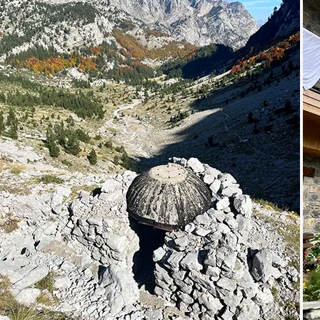
לינה). בתחילת הטרק נשאיר בבית מלון תיק עם בגדים
הדרכה של מדריך ישראלי+מדריך הרים צמוד
נקיים, אותו נפגוש פעם אחת במהלך ימי ההליכה וכך נוכל
הסעות
להחליף לבגדים נקיים ולהשאיר בו כביסה.
דמי כניסה לשמורות טבע
הדרכה:
בטרק ילווה אותנו צוות מקצועי מקומי הכולל 2
תיאומים
מדריכי הרים ונהג.
ליווי מלא מרגע ההרשמה
תנאי הלינה:
טיפ לצוות מקומי
לינה בכפרים בבתי ההארחה משפחתיים ונעימים על
בסיס 2-4 בחדר, שם גם נאכל מהתוצרת המקומית.
לילה אחד בהרים נישן בחדרים עם לינה משותפת.
מחיר הטרק אינו כולל
חלק מבתי הארחה מציעים שירותים טובים וחלקם
מציעים שירותים בסיסיים.
הקבוצה:
הטרק מובטח בקבוצה של מעל 11 אנשים ולא
אוכל מלבד המצוין ב'מחיר כולל'
יעלה על 16.
ביטוח נסיעות
מפגש הכנה:
כשבועיים לפני הטרק נקיים מפגש קבוצה
שתייה קלה בארוחות
בו נכיר, נעבור על המסלול וניתן מקום לשאלות.
הוצאות אישיות
שלבי ההרשמה:
הבטחת ההשתתפות בטרק מותנית
טיפ למדריך הישראלי
בשיחה איתנו על אופי הטרק, ולאחר מכן מילוי טופס
הרשמה בו נדרש תשלום מקדמה באשראי שקלי בלבד.