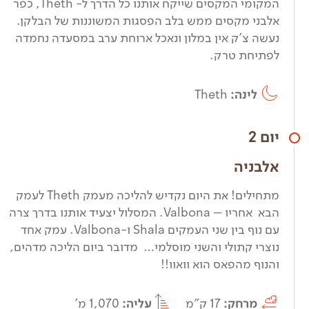
המקומי המקסים שייקח אותנו כל הדרך ל- Theth, כפר
אלבני מקסים ממש בלב הפסגות המשוננות של הבלקן.
נעשה צ'ק אין במלון ונאכל ארוחת ערב במסעדה נחמדה
לפתיחת טרק.
לינה:
Theth
יום 2
אלבניה
מתחילים! את היום נקדיש להליכה מעמק Theth לעמק
הבא אחריו – Valbona. המסלול יצעיד אותנו בדרך צרה
עם נוף בין שני העמקים Shala ו-Valbona. עמק אחד
נוצרי קתולי והשני מוסלמי… מדובר ביום הליכה מדהים,
והנוף מהפאס הוא וואוו!!
מרחק:
17 ק"מ
עליה:
1,070 מ'