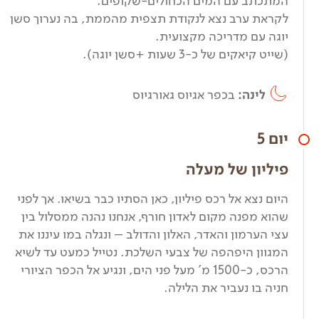
המתכתב עם המים הכחולים-שקופים.
לקראת ערב נצא לנקודת תצפית מהממת, בה נערוך סשן
יוגה עם מדריכה מקצועית.
(שייט קיאקים של כ-3 שעות +סשן יוגה).
לינה:
בכפר אגיוס גאורגיוס
יום 5
פיליון של מעלה
היום נצא אל רכס פיליון, כאן הסתיו כבר בשיאו. אך לפני
שהוא מפנה מקום לאדון חורף, אנחנו נהנה ממסלול בין
עצי הערמון והאדר, האלון והדולב – ונגלה במו עיננו את
המגוון היפהפה של צבעי השלכת. נטייל כמעט עד לשיא
הרכס, כ-1500 מ' מעל פני הים, ונגיע אל הכפר הציורי
חניה בו נעביר את הלילה.