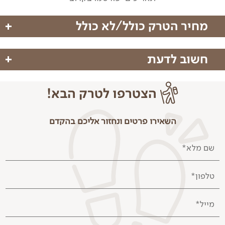
מחיר הטרק כולל/לא כולל
חשוב לדעת
מחיר הטרק כולל
הערות
הצטרפו לטרק הבא!
טיסות
עשויים להיות שינויים במסלול בהתאם לשינויי מזג האוויר
הדרכה מקצועית של עינב שטרן+מדריך מקומי
השאירו פרטים ונחזור אליכם בהקדם
ושיקולי המדריך בשטח. אנא הבנתכם.
ארוחות מהערב הראשון
על המטייל חלה אחריות מלאה לשמור על ביטחונו האישי,
לינה במלונות משפחתיים
ושל חבריו לקבוצה.
שם מלא*
הסעה צמודה
ההשתתפות בטיול היא מתחילתו ועד סופו. אין אפשרות
שיעור יוגה
השתתפות בפרק זמן חלקי מתוך הטיול.
סדנאות ומופעים
טלפון*
גיל המטיילות המינימלי הינו 18.
תיאומים
שלבי ההרשמה:
הבטחת ההשתתפות בטרק מותנית
מייל*
בשיחה איתנו על אופי הטרק ולאחר מכן מילוי טופס
הרשמה בו נדרש תשלום מקדמה באשראי שקלי בלבד.