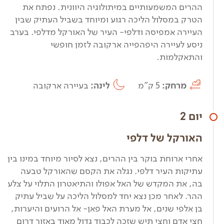
ההרים המשמעותיים במיתולוגיה היוונית. נפתח את
הטרק במסלול הליכה רגוע ומיוחד בשביל העתיק שבין
העיירה אמפיסה ודלפי- העיר של האורקל מדלפי. בערב
ניסע לעיירה היפהפייה ארקובה לזמן חופשי
והתאקלמות.
מרחק:
5 ק"מ
לינה:
בעיירה ארקובה
יום 2
האורקל של דלפי
אחרי ארוחת בוקר בין ההרים, נצא לסיור מיוחד במינו בין
עתיקות העיר דלפי. נגלה את הקסם שהאורקל טבעה
בה, את המקדש של האל אפולו והתיאטרון התלוי על צלע
ההר. לאחר מכן נצא יחד למסלול הליכה על שביל עתיק
בן אלפי שנים, אל מערת האל פאן- אל הרועים והיערות,
חצי אדם וחצי תיש שזכה לכבוד גדול מאוד באזור דרום