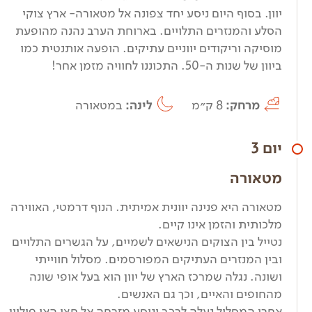
יוון. בסוף היום ניסע יחד צפונה אל מטאורה- ארץ צוקי
הסלע והמנזרים התלויים. בארוחת הערב נהנה מהופעת
מוסיקה וריקודים יווניים עתיקים. הופעה אותנטית כמו
ביוון של שנות ה-50. התכוננו לחוויה מזמן אחר!
מרחק:
8 ק״מ
לינה:
במטאורה
יום 3
מטאורה
מטאורה היא פנינה יוונית אמיתית. הנוף דרמטי, האווירה
מלכותית והזמן אינו קיים.
נטייל בין הצוקים הנישאים לשמיים, על הגשרים התלויים
ובין המנזרים העתיקים המפורסמים. מסלול חווייתי
ושונה. נגלה שמרכז הארץ של יוון הוא בעל אופי שונה
מהחופים והאיים, וכך גם האנשים.
אחרי המסלול נעלה לרכב וניסע מזרחה אל חצי האי פיליון