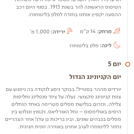
הטיפוס הראשונה להר בשנת 1913. בסוף היום רכב
ההסעה יקפיץ אותנו בחזרה למלון בליטוחורו.
מרחק:
14 ק"מ
ירידה:
1,000 מ'
לינה:
מלון בליטוחרו
יום 5
יום הקניונינג הגדול
יורדים מההר בסטייל! בבוקר ניסע לנקודה בה ניפגש עם
צוות קניונינג מקצועי. נעלה על ציוד סנפלינג וחליפות
צלילה, ונזרום בגלישת מפלים מטריפה באחד הנחלים
היפים באולימפוס – נחל האורליאס. נקפוץ ונגלוש בין
מפלים בגבהים שונים, ובין בריכות גן עדן! אחר הצהריים
נחזור לליטוחרו לערב אחרון באווירה יוונית חגיגית.