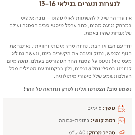
לנערות ונערים בגילאי 13-16
אין עוד הר שיכול להשתוות לאולימפוס – גובה אלפיני
במרחק נגיעה מהים, כתר ערפל מיסטי סביב הפסגה ועולם
של אגדות שהיו באמת.
יחד עם הבן או הבת, נחווה טרק איכותי וחווייתי. נאתגר את
הגוף והנפש, נחזק ונעבה את הקשרים ביננו, ונעשה גם לא
מעט כיף! נטפס על פסגת ההר המפורסם בעולם, נהנה מיום
קניונינג במפלי נחל שוצפים, נלון בבקתות עם מטיילים מכל
העולם ונשמע שלל סיפורי מיתולוגיה.
נשמע טוב? הצטרפו אלינו לטרק ונתראה על ההר!
משך:
6 ימים
רמת קושי:
בינונית-גבוהה
סה״כ מרחק:
40 ק"מ