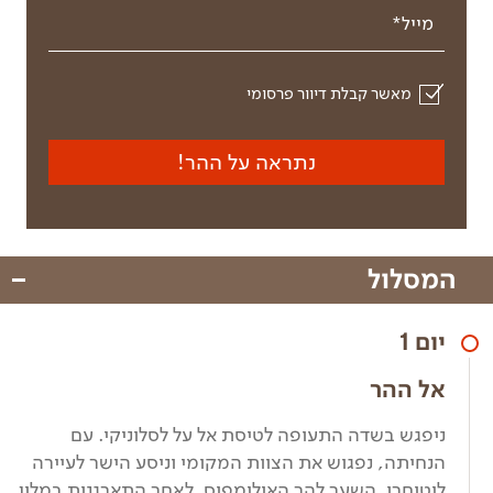
מייל*
מאשר קבלת דיוור פרסומי
נתראה על ההר!
המסלול
יום 1
אל ההר
ניפגש בשדה התעופה לטיסת אל על לסלוניקי. עם
הנחיתה, נפגוש את הצוות המקומי וניסע הישר לעיירה
ליטוחרו, השער להר האולימפוס. לאחר התארגנות במלון,