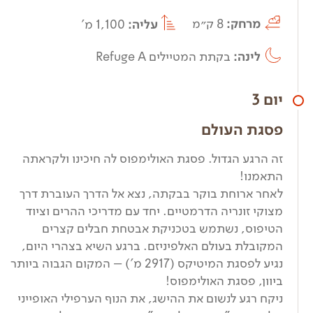
מרחק:
8 ק״מ
עליה:
1,100 מ'
לינה:
בקתת המטיילים Refuge A
יום 3
פסגת העולם
זה הרגע הגדול. פסגת האולימפוס לה חיכינו ולקראתה
התאמנו!
לאחר ארוחת בוקר בבקתה, נצא אל הדרך העוברת דרך
מצוקי זונריה הדרמטיים. יחד עם מדריכי ההרים וציוד
הטיפוס, נשתמש בטכניקת אבטחת חבלים קצרים
המקובלת בעולם האלפיניזם. ברגע השיא בצהרי היום,
נגיע לפסגת המיטיקס (2917 מ’) – המקום הגבוה ביותר
ביוון, פסגת האולימפוס!
ניקח רגע לנשום את ההישג, את הנוף הערפילי האופייני