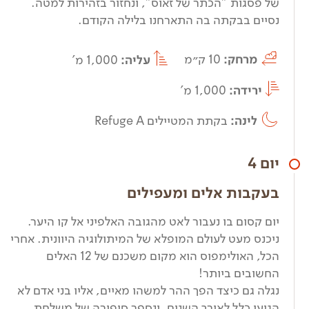
של פסגות "הכתר של זאוס", ונחזור בזהירות למטה.
נסיים בבקתה בה התארחנו בלילה הקודם.
מרחק:
10 ק״מ
עליה:
1,000 מ'
ירידה:
1,000 מ'
לינה:
בקתת המטיילים Refuge A
יום 4
בעקבות אלים ומעפילים
יום קסום בו נעבור לאט מהגובה האלפיני אל קו היער.
ניכנס מעט לעולם המופלא של המיתולוגיה היוונית. אחרי
הכל, האולימפוס הוא מקום משכנם של 12 האלים
החשובים ביותר!
נגלה גם כיצד הפך ההר למשהו מאיים, אליו בני אדם לא
הגיעו כלל לאורך השנים, ונספר סיפורה של משלחת