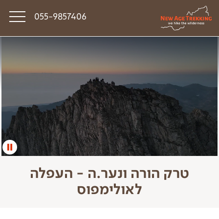
055-9857406
סיפורי דרך
פודקאסט טראק טוק
תקנון
טרק הורה ונער.ה - העפלה
לאולימפוס