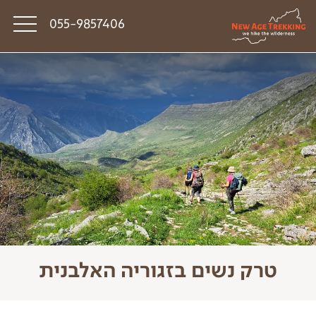
055-9857406
סיפורי דרך
פודקאסט טראק טוק
תקנון
טרק נשים בזגוריה האלבנית