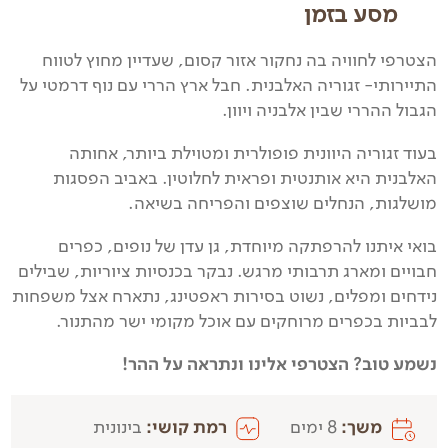
מסע בזמן
הצטרפי לחוויה בה נחקור אזור קסום, שעדיין מחוץ לטווח
התיירותי- זגוריה האלבנית. חבל ארץ הררי עם נוף דרמטי על
הגבול ההררי שבין אלבניה ויוון.
בעוד זגוריה היוונית פופולרית ומטוילת ביותר, אחותה
האלבנית היא אותנטית ופראית לחלוטין. באביב הפסגות
מושלגות, הנחלים שוצפים והפריחה בשיאה.
בואי איתנו להרפתקה מיוחדת, גן עדן של נופים, כפרים
חבויים ומארג תרבותי מרגש. נבקר בכנסיות ציוריות, שבילים
נידחים ומפלים, נשוט בסירות ראפטינג, נתארח אצל משפחות
לבביות בכפרים מרוחקים עם אוכל מקומי ישר מהתנור.
נשמע טוב? הצטרפי אלינו ונתראה על ההר!
משך:
8 ימים
רמת קושי:
בינונית