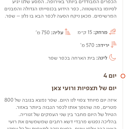
הכפרים המבודדים ביותר באירופה. המסע שלנו יגיע
לסיומו בהושטווה, כפר הידוע בכנסייתו הגדולה והמבנים
המרשימים. מכאן ניקח הסעה לכפר הבא בו נלון – שפר.
מרחק:
15 ק״מ
עליה:
750 מ'
ירידה:
570 מ'
לינה:
בית הארחה בכפר שפר
יום 4
יום של תצפיות ורועי צאן
איזה יום מיוחד צפוי לנו היום. שפר נמצא בגובה של 800
מטרים, מה שהופך אותו לכפר הגבוה ביותר באזור.
הטיול של היום מחבר בין שני העמקים של זגוריה.
בהליכה נפגוש מרבדי דשא רחבים שמשמשים את רועי
הצאן כבר אלפי שנים. בפאס נזכה לתצפית על כל עמקי