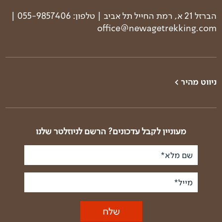
פנס ראש
הברזל 21 א, רמת החייל תל אביב | טלפון: 055-9857406 |
ביגוד חם למהלך ההליכה
office@newagetrekking.com
מעיל גשם
פק"ל קפה ללא בלון גז
תיק נוסע ובו:
ניווט מהיר >
בגדים להחלפה
טרקים בעולם
טרק פסגות הבלקן
בגדים חמים ללילה
טרקים בארץ
טרק באלבניה וקוסובו
הגיינה אישית
אטמי אוזניים
טרק קלנדר
טרק באלבניה - רכס
מעוניין לקבל עדכונים? הרשם לניוזלטר שלנו
מטענים למיניהם
זגוריה
מי אנחנו
סנדלים/כפכפים לערב
טרק ביוון - רכס המנלון
שם מלא*
פודקאסט טראק טוק
נייר טואלט
טרק ביוון - העפלה
ליינר קל משקל
סיפורי דרך
לאולימפוס
מייל*
תנאים כלליים ודמי
טרק בבולגריה
ביטול
טרק בסלובקיה ופולין
שלח
מדיניות פרטיות ותנאי