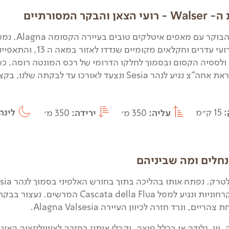
 והבקר המסורתיים
נפתח את הבוקר
Walser, רועי עדרים וחקלאי
ולססיה הקסום ובסמוך לחלקו הדרומי של רכס המונטה רוסה, כשקר
Sesia ונצעד לאורכו עד לבקתה שלנו, בקצה הצפוני ביותר של העמק.
:
15 ק״מ
עליה:
350 מ׳
ירידה:
350 מ׳
לינה
נחלים ומה שביניהם
 יין, גלידה או בכלל פיצה, יקבלו אותנו בחזרה לציוויליזציה ה