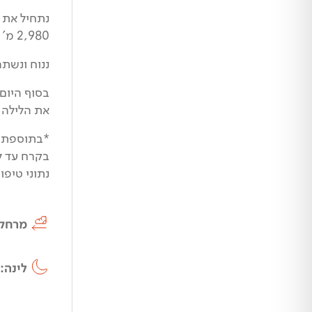
2,980 מ' – Passo Del Salati.
ננוח ונשת
את הלילה.
*בתוספת ת
בקרח עד לגובה של 4000 מ'! לאחת התצפיו
נתוני טיפוס אלפיני- 
מרחק
לינה: