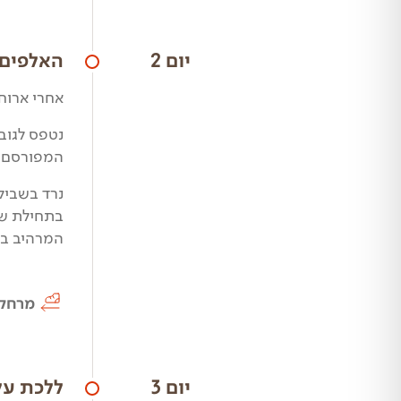
יום 2
האלפים 
אחרי ארוחת
המפורסם (TMR)
המרהיב בב
מרחק
יום 3
ללכת על