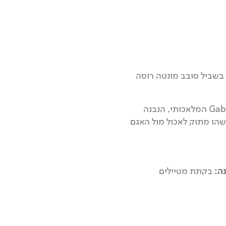
טפס לגובה של 2880 מ' עד למעבר Passo Di Zube ונתחבר לקטע מס' 4 בשביל סובב מונטה רוסה
נרד בשביל נסתר ופסגות לבנות ומשוננות יקיפו אותנו כל הדרך עד לאגם Gabiet המלאכותי, הנבנה
פה ומשהו מתוק לאכול מול האגם
נה:
בקתת מטיילים