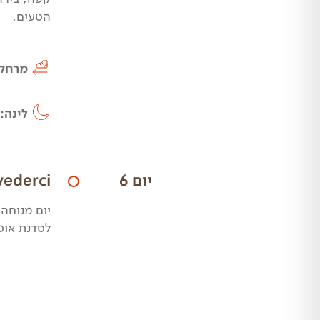
הטעים.
מרחק
לינה:
יום 6
arrivederci עד ה
יום מנוחה 
לסדנת אוכ