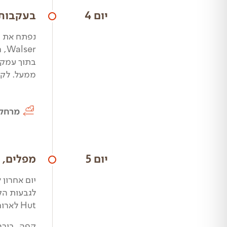
יום 4
בעקבות ה- Walser - רועי הצאן
בתוך עמק 
ממעל. לקראת אחה"צ נגיע לנהר 
מרחק
יום 5
מפלים, 
Hut לארוחת צהריים, ונרד חזרה לכיוון העיירה Alagna Valsesia.
קפה, בירה,