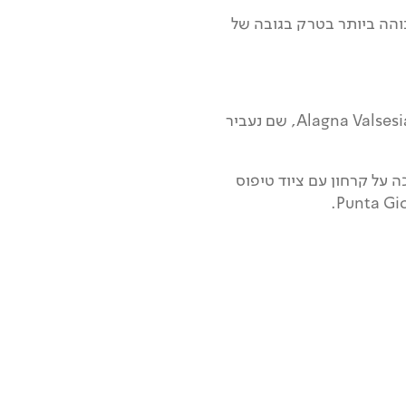
משם בטיפוס לנקודה הגבוהה ביותר בטרק בגובה של
בסוף היום נרד עם הרכבל מזרחה בקו פרשת המים לעמק ולססיה ולעיירה Alagna Valsesia, שם נעביר
 על קרחון עם ציוד טיפוס