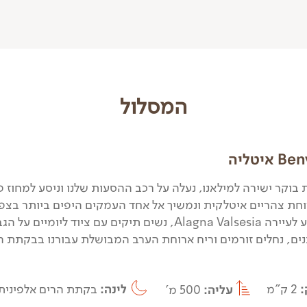
המסלול
יטליה
בוקר ישירה למילאנו, נעלה על רכב ההסעות שלנו וניסע למחוז פי
וחת צהריים איטלקית ונמשיך אל אחד העמקים היפים ביותר בצפו
אחה"צ נגיע לעיירה Alagna Valsesia, נשים תיקים עם ציוד
בנים, נחלים זורמים וריח ארוחת הערב המבושלת עבורנו בבקתת ה
:
2 ק"מ
עליה:
500 מ'
לינה:
בקתת הרים אלפינית