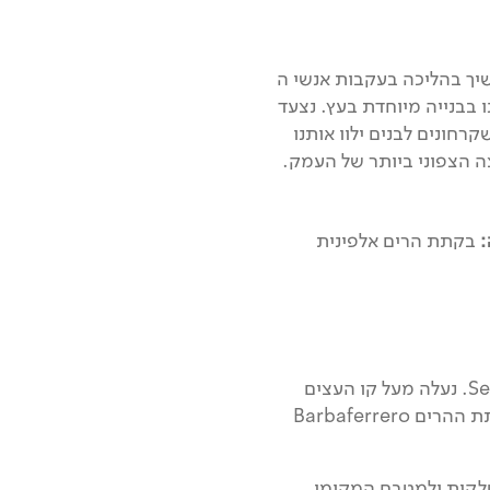
 עם מאפים איטלקים טובים בעיירה הקסומה Alagna. נמשיך בהליכה בעקבות אנשי ה
ם מקומיים שנדדו לאזור במאה ה 13, והתאפיינו בבנייה מיוחדת בעץ. נצעד
חונים לבנים ילוו אותנו
:
בקתת הרים אלפינית
יום אחרון לטרק. נפתח אותו בהליכה בתוך בחורש האלפיני בסמוך לנהר Sesia. נעלה מעל קו העצים
לגבעות הקרחוניות ונגיע למפל Cascata della Flua המרשים. נעצור בבקתת ההרים Barbaferrero
איטלקית ולמטבח המקומי