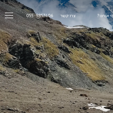
י אנחנו?
צרו קשר
055-9857406
סיפורי דרך
פודקאסט טראק טוק
תקנון