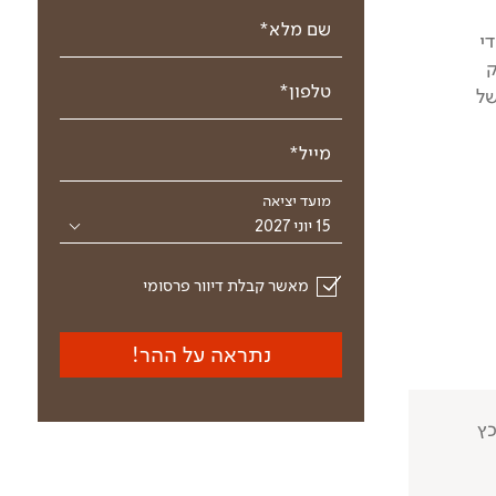
שם מלא*
י
ק
טלפון*
של
מייל*
מועד יציאה
15 יוני 2027
מאשר קבלת דיוור פרסומי
נתראה על ההר!
ץ