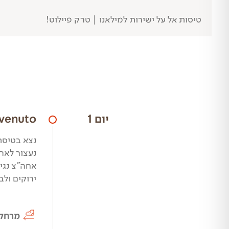
טיסות אל על ישירות למילאנו | טרק פיילוט!
יום 1
Benvenuto א
נצא בטיסת 
נעצור לאר
ירוקים ול
מרחק