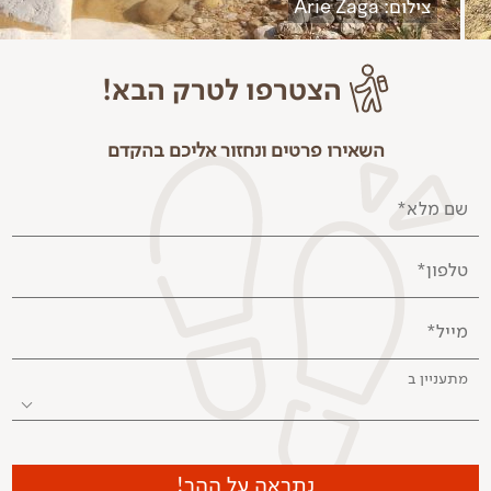
צילום: Arie Zaga
הצטרפו לטרק הבא!
השאירו פרטים ונחזור אליכם בהקדם
שם מלא*
טלפון*
מייל*
מתעניין ב
נתראה על ההר!