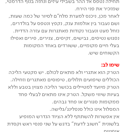
תחילה נטפס אל ההר בשבילי עיזים ונחזה בנוף הדרמטי,
שמזכיר את פני הירח.
לאחר מכן, ניכנס למערת מלח"ם לסיור של כמה שעות,
ושם נעבור בין אולמות ענק, נקפץ ונטפס על בולדרים,
נזחל מעט ונעבור נקודות מאתגרות עם עזרה הדדית.
נפגוש נטיפים, גבישים, זקיפים, צנירים, פירים ואפילו
בעלי חיים מקומיים, ששורדים באחד המקומות
הקשוחים שיש.
שימו לב:
הטרק הוא אתגרי ולא מתאים לכולם. יש מקטעי הליכה
הכוללים שיפועים תלולים, טיפוסים מאתגרים וזחילה.
הטרק מיועד למטיילים בכושר הליכה מצוין בטבע וללא
בעיות שיווי משקל. הטרק אינו מתאים לבעלי פחד
ממקומות סגורים או פחד גבהים.
המסלול אינו כולל סנפלינג/גלישה.
אין אפשרות להשתתף ללא הציוד הנדרש המופיע
בלשונית "חשוב לדעת" בדגש על שני פנסי ראש וקסדת
אופניים.