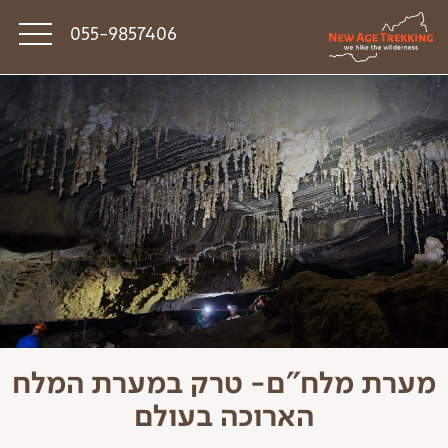
055-9857406
סיפורי דרך
פודקאסט טראק טוק
תקנון
מערת מלח"ם- טרק במערת המלח
הארוכה בעולם