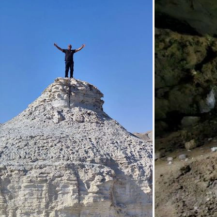
עשוי להיות שינוי במסלול בהתאם לשינויי מזג אוויר
תיאומים מול הגורמים השונים
ושיקולי המדריך בשטח. אנא הבנתכם
על המטייל חלה אחריות מלאה לשמור על בטחונו האישי
ושל חבריו לקבוצה.
מחיר הטרק אינו כולל
ההשתתפות בטיול היא מתחילתו ועד סופו. אין אפשרות
להשתתף בפרק זמן חלקי מתוך הטיול.
גיל המטיילים המינימלי הינו 18 שנים
הוצאות הגעה
אין לטייל ללא רשימת הציוד המלאה הרשומה כאן למטה.
ארוחות
הוצאות אישיות
מדיניות ביטולים
שימו לב לרשימת הציוד ההכרחית לטרק זה
בלשונית "חשוב לדעת"
החל מ-24 שעות לאחר הרכישה אין החזר עמלת אשראי
(2%).
מ-10 ימים לפני תאריך היציאה יחויב סכום של 60%
מעלות הטרק.
מ-5 ימים לפני תאריך היציאה יחויב סכום של 80% מעלות
הטרק.
אין החזר כספי החל מ-48 שעות לפני תאריך היציאה.