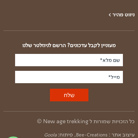
ניווט מהיר >
טרקים בעולם
טרק פסגות הבלקן
טרקים בארץ
טרק באלבניה וקוסובו
טרק קלנדר
טרק באלבניה - רכס
מעוניין לקבל עדכונים? הרשם לניוזלטר שלנו
זגוריה
מי אנחנו
טרק ביוון - רכס המנלון
שם מלא*
פודקאסט טראק טוק
טרק ביוון - העפלה
סיפורי דרך
לאולימפוס
מייל*
תנאים כלליים ודמי
טרק בבולגריה
ביטול
טרק בסלובקיה ופולין
שלח
מדיניות פרטיות ותנאי
שימוש באתר
טרק בפירנאים
טרק ברומניה
כל הזכויות שמורות ל New age trekking ©
טרק בסיציליה
עיצוב אתר :
, פיתוח:
Goola
Bee-Creations