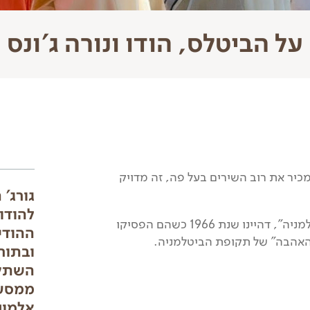
על הביטלס, הודו ונורה ג'ונס
כיר את רוב השירים בעל פה, זה מדויק
גורג'
להודו
הביטלס שאני אוהב זה הביטלס שאחרי תקופת "הביטלמניה", דהיינו שנת 1966 כשהם הפסיקו
ההודי
 האהבה" של תקופת הביטלמניה.
ובתורת
השתקע
ממסעות
אלמונ