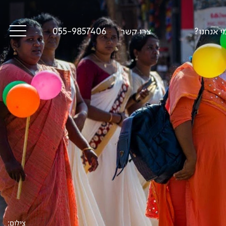
י אנחנו?
צרו קשר
055-9857406
סיפורי דרך
פודקאסט טראק טוק
תקנון
צילום: