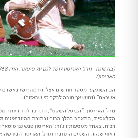
האריסון)
הם השתקעו מספר חודשים אצל יוגי מהרישי באשרם ש
אשראם" (נטוש אך חובה לבקר מי שבאזור).
גורג' האריסון, "הביטל השקט", התחבר להודו יותר מ
הקלאסית, התאהב בהלך הרוח ובתורת ההינדואיזים ולכ
רבות. באחד ממסעותיו ג'ורג' האריסון פגש נגן סיטאר
ראווי שנקר. השניים התחברו וגורג' האריסון הבין שהוא