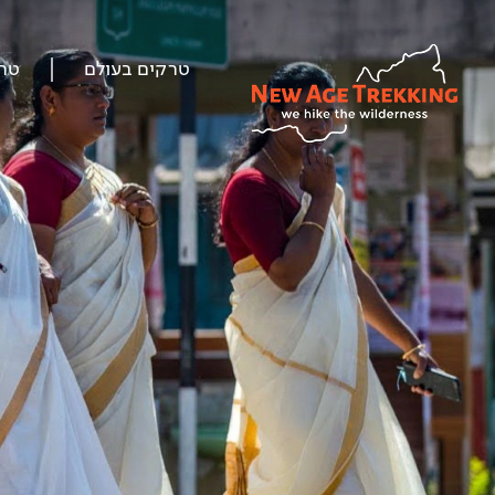
טרקים בעולם
טר