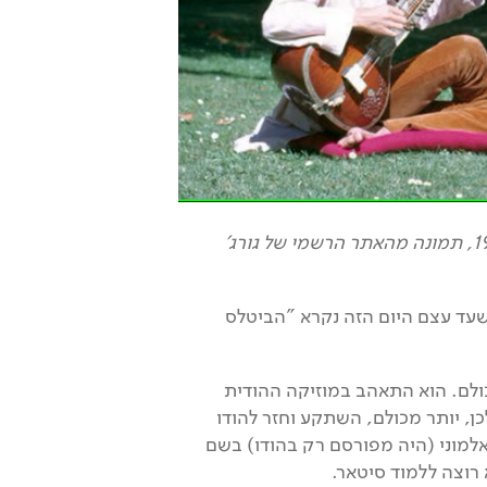
(בתמונה- גורג' האריסון לומד לנגן על סיטאר, הודו 1968, תמונה מהאתר הרשמי של גורג'
עד עצם היום הזה נקרא "הביטלס
כולם. הוא התאהב במוזיקה ההודית
ן, יותר מכולם, השתקע וחזר להודו
 אלמוני (היה מפורסם רק בהודו) בשם
 רוצה ללמוד סיטאר.