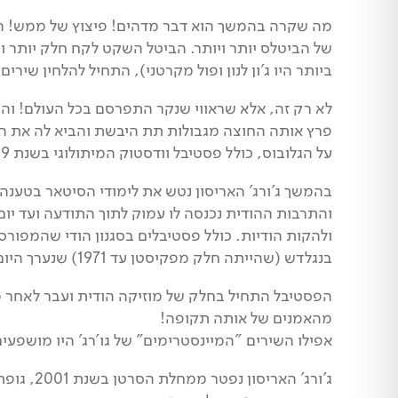
מה שקרה בהמשך הוא דבר מדהים! פיצוץ של ממש! המ
של הביטלס יותר ויותר. הביטל השקט לקח חלק יותר ו
ביותר היו ג'ון לנון ופול מקרטני), התחיל להלחין שירים 
לא רק זה, אלא שראווי שנקר התפרסם בכל העולם! וה
פרץ אותה החוצה מגבולות תת היבשת והביא לה את הכב
על הגלובוס, כולל פסטיבל וודסטוק המיתולוגי בשנת 1969.
בהמשך ג'ורג' האריסון נטש את לימודי הסיטאר בטענה 
והתרבות ההודית נכנסה לו עמוק לתוך התודעה ועד יום
ולהקות הודיות. כולל פסטיבלים בסגנון הודי שהמפו
בנגלדש (שהייתה חלק מפקיסטן עד 1971) שנערך היום בדיוק לפני 52 שנה!
הפסטיבל התחיל בחלק של מוזיקה הודית ועבר לאחר מ
מהאמנים של אותה תקופה!
אפילו השירים "המיינסטרימים" של גו'רג' היו מושפעים
ג'ורג' הארי