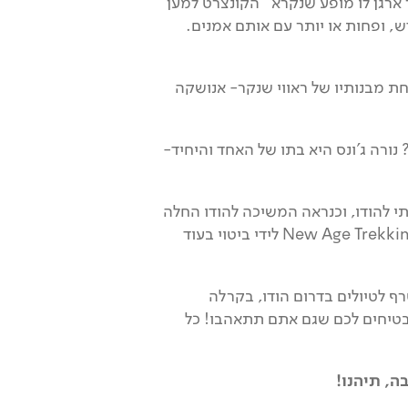
 ארגן לו מופע שנקרא "הקונצרט למען
ש, ופחות או יותר עם אותם אמנים.
חת מבנותיו של ראווי שנקר- אנושקה
נורה ג'ונס היא בתו של האחד והיחיד-
 להודו, וכנראה המשיכה להודו החלה
משם. השילוב המעניין של מזרח ומערב בא אצלנו ב-New Age Trekking לידי ביטוי בעוד
רף לטיולים בדרום הודו, בקרלה
מבטיחים לכם שגם אתם תתאהבו! כל
ה, תיהנו!