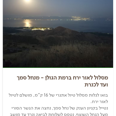
מסלול לאור ירח ברמת הגולן - מנחל סמך
ועד לכנרת
בואו לגלות מסלול טיול אתגרי של 16 ק"מ, מושלם לטיול
לאור ירח.
נטייל בקניון הענק של נחל סמך, נחצה את הגשר הסורי
מעל הנחל השוצף, נטפס לשלוחת לביאה ונרד עד מושב