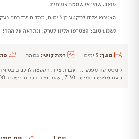
מואב, שהיו אז שממה אמיתית.
הצטרפו אלינו למקטע בן 3 ימים, מסדום ועד רחף בעקבות הספר האלמותי "הקפנו את ים המלח ברגל" שכתב רפי טהון, אחד מאותם נערים הרפתקנים.
נשמע טוב? הצטרפו אלינו לטרק, ונתראה על ההר!
משך:
3 ימים
רמת קושי:
גבוהה
סה״
לוגיסטיקה מפנקת, העברת ציוד, הקפצה לרכבים בסוף ה
שעת מפגש בחמישי: 7:30 , שעת סיום בשבת בשטח: 18:00
יום 1
יום חמי