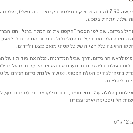
ניפגש על בשעה 7:30 (נקודה מדוייקת תימסר בקבוצת הווטסאפ), נע
 שלנו, ונתחיל במסע.
חיל בסדום, שם לפי הספר "הקפנו את ים המלח ברגל" חנו חברי 
היחידה המתועדת של ים המלח כולו. בסדום הם התחילו למעשה
ו הראשון כלל חצייה של כל קניוני מואב מצפון לדרום.
פוס לראש הר סדום, דרך שביל המדרגות. נגלה את סודותיו של ה
כות בעולם. בפסגה ננוח וננשום את האוויר היבש, נביט על בריכ
בדיל ביניהן לבין ים המלח הצפוני. נמשיך אל נחל סדום הזורם על פ
ות יפהפיות.
ע לחניון הלילה שפך נחל חימר, בו ננוח לקראת יום מדברי נוסף,
ות הלוגיסטיקה יארגן עבורנו.
:
12 ק"מ