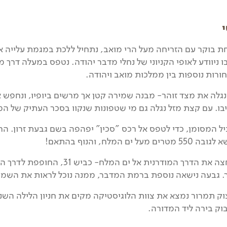
ת בוקר עם הזריחה מעל הרי מואב, נתחיל ללכת במגמת עלייה 
בו ניוודע לאופי הקניוני של נחלי מדבר יהודה. נטפס במעלה דרך
ורות נוספות בין ממלכות מואב ויהודה.
נגלה את מצד זוהר- מבנה שמירה קטן אך מרשים ביופיו, ונחפש
בו. עם קצת מזל נגלה גם מי שטפונות שנקוו בסכר העתיק של המ
 המסומן, כדי לטפס אל רכס "סכין" יפהפה בשם גבעת זרון. הר ע
מעל ים המלח, והנוף בהתאם!
בהמשך נחצה את הדרך המודרנית אל ים ה
. גבעה נישאה נוספת ברמת המדבר, ממנה נוכל לראות את השמ
וק תמרור נמצא את צוות הלוגיסטיקה מקים את חניון הלילה השנ
וק בירה ליד המדורה.