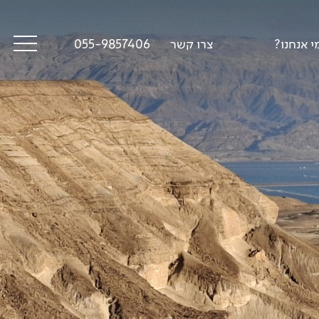
י אנחנו?
צרו קשר
055-9857406
סיפורי דרך
פודקאסט טראק טוק
תקנון