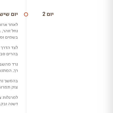
יום 2
יום שישי
לאחר ארוח
נחל זוהר, 
בשמים וסח
לצד הדרך 
בהרים סבי
נרד מהשביל
רך, המתנשא לגובה 550 מטרים 
צוק תמרור
למרגלות צ
דשנה ובקב