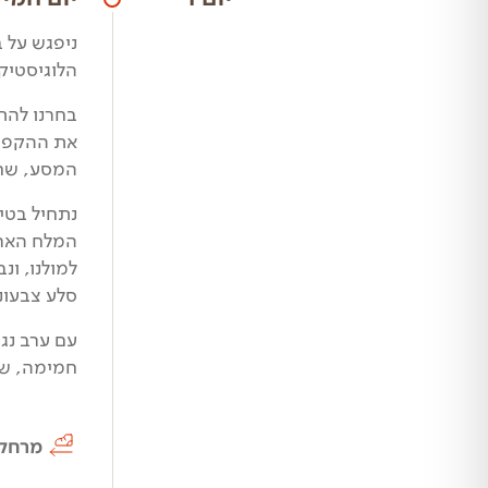
הלוגיסטיקה
בחרנו להת
את ההקפה 
המסע, שחלק
נתחיל בטי
המלח הארו
למולנו, ונ
סלע צבעוני
עם ערב נגי
חמימה, שצו
מרחק