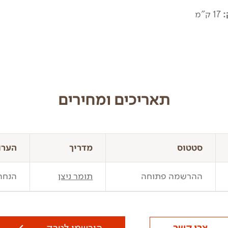
:
17 ק"מ
תאריכים ומחירים
סטטוס
מדריך
הערו
ההרשמה פתוחה
תומר ניצן
הנחה של 50 ש"ח לנרשמ
צרו קשר
הירשמו לטרק