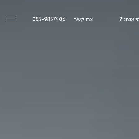
י אנחנו?
צרו קשר
055-9857406
סיפורי דרך
פודקאסט טראק טוק
תקנון