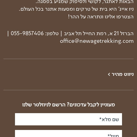
הבאות לאתגר, לקושי ולסיפוק שמגיע בפסגה.
ניו אייג' היא בית של טרקים ומסעות אתגר בכל העולם.
הצטרפו אלינו ונתראה על ההר!
הברזל 21 א, רמת החייל תל אביב | טלפון: 055-9857406 |
office@newagetrekking.com
ניווט מהיר >
טרקים בעולם
טרק פסגות הבלקן
טרקים בארץ
טרק באלבניה וקוסובו
טרק קלנדר
טרק באלבניה - רכס
מעוניין לקבל עדכונים? הרשם לניוזלטר שלנו
זגוריה
מי אנחנו
טרק ביוון - רכס המנלון
שם מלא*
פודקאסט טראק טוק
טרק ביוון - העפלה
סיפורי דרך
לאולימפוס
מייל*