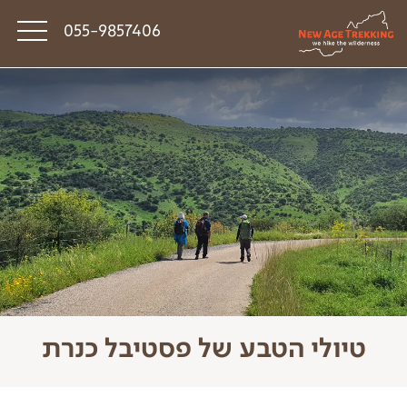
055-9857406
סיפורי דרך
פודקאסט טראק טוק
תקנון
טיולי הטבע של פסטיבל כנרת