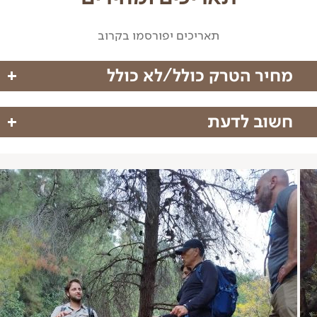
תאריכים יפורסמו בקרוב
מחיר הטרק כולל/לא כולל
חשוב לדעת
מחיר הטרק כולל
עשוי להיות שינוי במסלול בהתאם לשינויי מזג אוויר
הדרכה מקצועית
ושיקולי המדריך בשטח. אנא הבנתכם
תיאומים וארגון
על המטייל חלה אחריות מלאה לשמור על בטחונו האישי
ושל חבריו לקבוצה.
ההשתתפות בטיול היא מתחילתו ועד סופו. אין אפשרות
מחיר הטרק אינו כולל
להשתתף בפרק זמן חלקי מתוך הטיול.
גיל המטיילים המינימלי הינו 18 שנים.
הוצאות הגעה לנקודת מפגש
מדיניות ביטולים