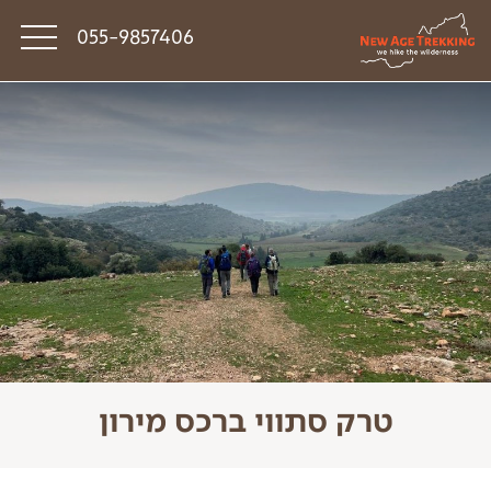
055-9857406
סיפורי דרך
פודקאסט טראק טוק
תקנון
טרק סתווי ברכס מירון