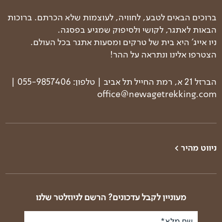
ברוכים הבאים לטבע, לחוויה, לעוצמות שלא הכרתם. ברוכות
הבאות לאתגר, לקושי ולסיפוק שמגיע בפסגה.
ניו אייג' היא בית של טרקים ומסעות אתגר בכל העולם.
הצטרפו אלינו ונתראה על ההר!
הברזל 21 א, רמת החייל תל אביב | טלפון: 055-9857406 |
office@newagetrekking.com
ניווט מהיר >
טרקים בעולם
טרק פסגות הבלקן
טרקים בארץ
טרק באלבניה וקוסובו
טרק קלנדר
טרק באלבניה - רכס
מעוניין לקבל עדכונים? הרשם לניוזלטר שלנו
זגוריה
מי אנחנו
טרק ביוון - רכס המנלון
שם מלא*