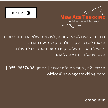
ניגודיות
ברוכים הבאים לטבע, לחוויה, לעוצמות שלא הכרתם. ברוכות
הבאות לאתגר, לקושי ולסיפוק שמגיע בפסגה.
ניו אייג' היא בית של טרקים ומסעות אתגר בכל העולם.
הצטרפו אלינו ונתראה על ההר!
הברזל 21 א, רמת החייל תל אביב | טלפון: 055-9857406 |
office@newagetrekking.com
ניווט מהיר >
טרקים בעולם
טרק פסגות הבלקן