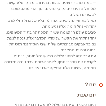
– במת מדבר רצופה גבעות בהירות, מצוקי סלע קשה
מפותלים היוצרים נקיקי נחלים, ונוף הרי מואב מעבר
לבקע ים המלח.
נטייל בתוואי נחל קינה, אחד מיובליו של גדול נחלי מדבר
יהודה- נחל חימר, אליו נגיע מחר.
סביבנו עולם חי וצומח עשיר, המסתתר בתוך המעוקים.
יחד נחקור את הקשר של נוודי המדבר אליו. ננסה לגעת
גם במאבקים סביבתיים של תושבי האזור נגד תוכניות
בנייה וכריית מחצבים.
עם ערב נגיע לחניון הלילה בראש נחל חימר, בו ננוח
לקראת יום מדברי נוסף, לאחר ארוחת ערב טובה ומדורה
חמימה, שצוות הלוגיסטיקה יארגן עבורנו.
יום 2
יום שבת
היום השני הוא יום בו נצלול לעומק הדברים. תרתי