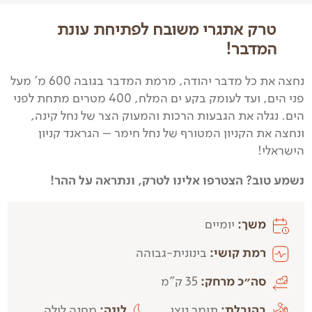
טרק אתגרי משובח לפתיחת עונת
המדבר!
נחצה את כל מדבר יהודה, מרמת המדבר בגובה 600 מ' מעל
פני הים, ועד לעומק בקע ים המלח, 400 מטרים מתחת לפני
הים. נגלה את הגבעות הרכות והמעוק הצר של נחל קינה,
ונחצה את הקניון המטורף של נחל חימר – הגראנד קניון
הישראלי!
נשמע טוב? הצטרפו אלינו לטרק, ונתראה על ההר!
משך:
יומיים
רמת קושי:
בינונית-גבוהה
סה״כ מרחק:
35 ק"מ
בהובלת:
תומר ניצן
לינה:
מחנה לילה