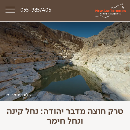
055-9857406
סיפורי דרך
פודקאסט טראק טוק
תקנון
צילום: תומר ניצן
טרק חוצה מדבר יהודה: נחל קינה
ונחל חימר