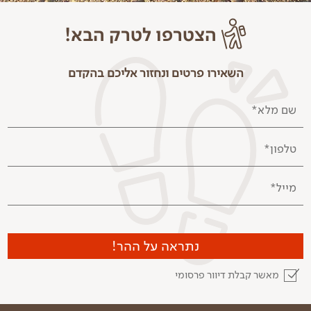
כובע
הצטרפו לטרק הבא!
4 ליטר מים מלאים!
ארוחת בוקר וצהריים ליום הראשון
כוס רב פעמית
השאירו פרטים ונחזור אליכם בהקדם
קופסה (בסגנון Lock&Lock) לארוחות הצהריים
נייר טואלט
שם מלא*
פנס ראש
טלפון*
תרמיל לילה:
שק שינה לטמפרטורה נמוכה
מייל*
בגדים ולבנים להחלפה
בגדים חמים ללילה כולל כפפות וכובע צמר/חם צוואר
מטען נייד
נתראה על ההר!
אלתוש
***אין צורך להביא אוהל ומזרן שטח, צוות הלוגיסטיקה
מאשר קבלת דיוור פרסומי
שלנו ידאג לכך