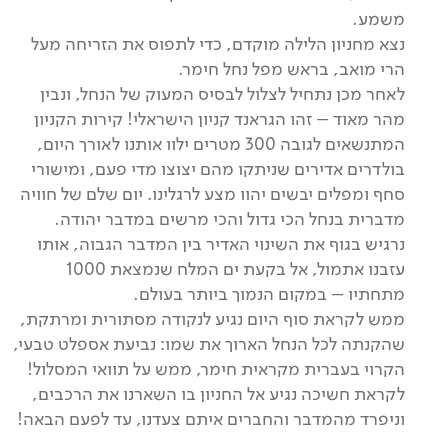
משמע.
נצא מחניון הלילה מוקדם, כדי לתפוס את הזריחה מעל
הרי מואב, בראש מפל נחל חימר.
לאחר מכן נתחיל לצלול לבסיס המעוק של הנחל, ונבין
מהר מאוד – זהו הגראנד קניון הישראלי! קירות הקניון
המתנשאים לגובה 300 מטרים ילוו אותנו לאורך היום,
בולדרים אדירים שניתקו מהם יצוצו מדי פעם, ומישורי
סחף ומפלים יבשים יהוו מצע לרגלינו. יום שלם של חוויה
מדברית בנחל הכי גדול והכי מרשים במדבר יהודה.
נרגיש בגוף את השינוי האדיר בין המדבר הגבוה, אותו
עזבנו אתמול, אל בקעת ים המלח שנמצאת 1000
מתחתיו – במקום הנמוך ביותר בעולם.
ממש לקראת סוף היום נגיע לנקודה מסתורית ומרתקת,
שהקנתה לכל הנחל הארוך את שמו: נביעת אספלט טבעי,
הקרוי בעברית מקראית חימר, ממש על תוואי המסלול!
לקראת חשיכה נגיע אל החניון בו השארנו את הרכבים,
וניפרד מהמדבר והחברים איתם צעדנו, עד לפעם הבאה!