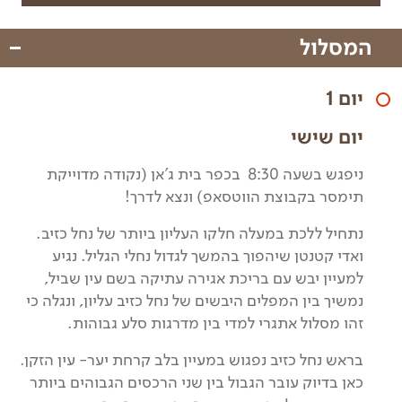
המסלול
יום 1
יום שישי
ניפגש בשעה 8:30 בכפר בית ג'אן (נקודה מדוייקת
תימסר בקבוצת הווטסאפ) ונצא לדרך!
נתחיל ללכת במעלה חלקו העליון ביותר של נחל כזיב.
ואדי קטנטן שיהפוך בהמשך לגדול נחלי הגליל. נגיע
למעיין יבש עם בריכת אגירה עתיקה בשם עין שביל,
נמשיך בין המפלים היבשים של נחל כזיב עליון, ונגלה כי
זהו מסלול אתגרי למדי בין מדרגות סלע גבוהות.
בראש נחל כזיב נפגוש במעיין בלב קרחת יער- עין הזקן.
כאן בדיוק עובר הגבול בין שני הרכסים הגבוהים ביותר