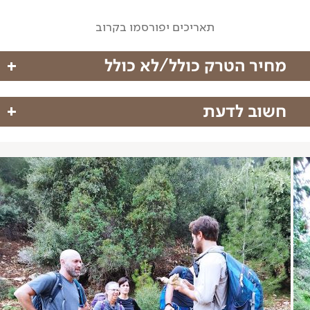
תאריכים יפורסמו בקרוב
מחיר הטרק כולל/לא כולל
חשוב לדעת
מחיר הטרק כולל
עשוי להיות שינוי במסלול בהתאם לשינויי מזג אוויר
הדרכה מקצועית
ושיקולי המדריך בשטח. אנא הבנתכם
תיאומים וארגון.
על המטייל חלה אחריות מלאה לשמור על בטחונו האישי
ושל חבריו לקבוצה.
ההשתתפות בטיול היא מתחילתו ועד סופו. אין אפשרות
מחיר הטרק אינו כולל
להשתתף בפרק זמן חלקי מתוך הטיול.
גיל המטיילים המינימלי הינו 18 שנים.
הוצאות הגעה לנקדות מפגש
מדיניות ביטולים
ארוחות