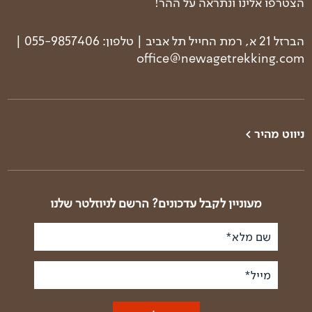
הצטרפו אלינו ונתראה על ההר!
הברזל 21 א, רמת החייל תל אביב | טלפון: 055-9857406 |
office@newagetrekking.com
ניווט מהיר >
טרקים בעולם
טרק פסגות הבלקן
טרקים בארץ
טרק באלבניה וקוסובו
טרק קלנדר
טרק באלבניה - רכס
מעוניין לקבל עדכונים? הרשם לניוזלטר שלנו
זגוריה
מי אנחנו
טרק ביוון - רכס המנלון
שם מלא*
פודקאסט טראק טוק
טרק ביוון - העפלה
סיפורי דרך
לאולימפוס
מייל*
תנאים כלליים ודמי
טרק בבולגריה
ביטול
טרק בסלובקיה ופולין