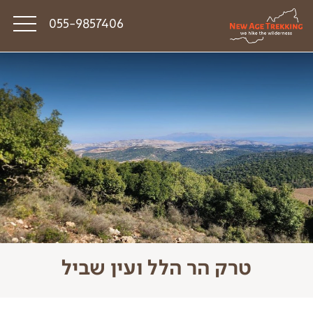
055-9857406
סיפורי דרך
פודקאסט טראק טוק
תקנון
טרק הר הלל ועין שביל