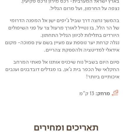
בארץ ישראל המערבית- רכס מירון ורכס פקיעין.
נצפה על החרמון, ועל מרום הגליל.
בהמשך נחצה דרך שביל ג'יפים ישן אל המפנה הדרומי
של הר הלל, בו נטייל לאורך מרעול צר על פני השיפולים
היורדים בתלילות לכיוון הגליל התחתון.
נגלה קרחת יער נוספת עם מעיין בשם עין סמוכה- מקום
אידאלי למדיטציה ולהפסקת צהריים.
סיום היום בשביל נוח שיכניס אותנו אל פאתי המרחב
החקלאי של הכפר בית ג'אן, בו מגדלים דובדבנים וענבים
איכותיים ביותר!
מרחק:
13 ק"מ
תאריכים ומחירים